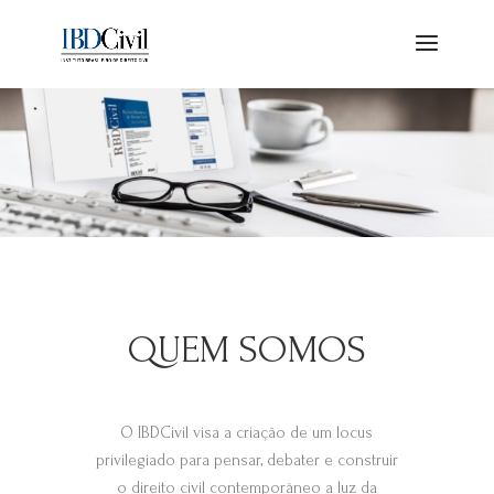
QUEM SOMOS
O IBDCivil visa a criação de um locus
privilegiado para pensar, debater e construir
o direito civil contemporâneo a luz da