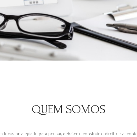
QUEM SOMOS
m locus privilegiado para pensar, debater e construir o direito civil co