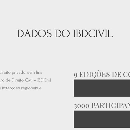
DADOS DO IBDCIVIL
9 EDIÇÕES DE 
ireito privado, sem fins
iro de Direito Civil – IBDCivil
 inserções regionais e
3000 PARTICIPA